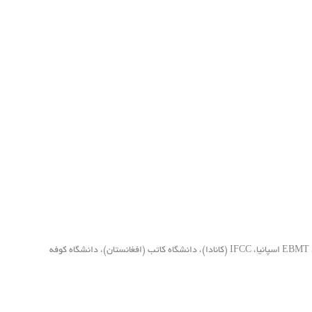
دریافت گواهینامه عالی بین المللی (مورد تایید مرکز تحقیقات تغذیه و سلامت، دانشگاه اویسینا (مجارستان)، مرکز پزشکی فرد محور دوسلدورف (آلمان)، EBMT اسپانیا، IFCC (کانادا)، دانشگاه کاتب (افغانستان)، دانشگاه کوفه