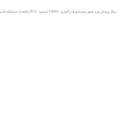
برگزارکنندگان کنگره: با همکاری دانشگاه اویسینا (مجارستان)، مرکز پزشکی فرد محور 