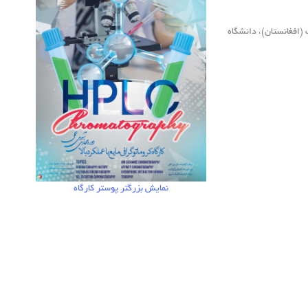
دوسلدورف (آلمان)، EBMT اسپانیا، IFCC (کانادا)، دانشگاه کاتب (افغانستان)، دانشگاه
نمایش بزرگتر پوستر کارگاه