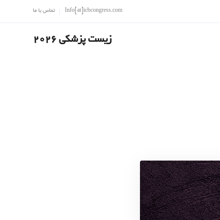
Info[at]icbcongress.com
تماس با ما
زیست پزشکی 2026