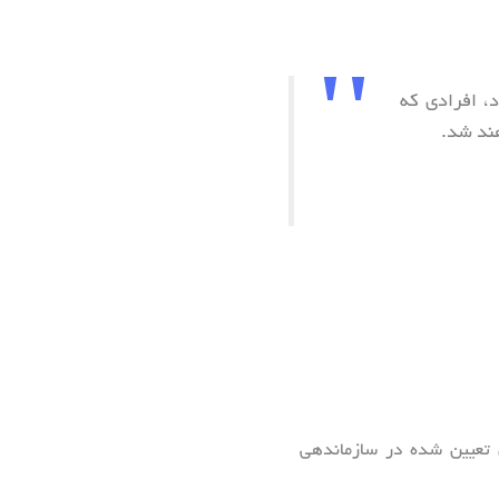
به امتیاز، از 0 تا 100 انجام می شود، افرادی که
هند شد.
ی تعیین شده در سازماندهی