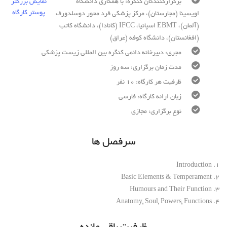
برگزارکنندگان کنگره: با همکاری دانشگاه
نمایش بزرگتر
پوستر کارگاه
اویسینا (مجارستان)، مرکز پزشکی فرد محور دوسلدورف
(آلمان)، EBMT اسپانیا، IFCC (کانادا)، دانشگاه کاتب
(افغانستان)، دانشگاه کوفه (عراق)
مجری: دبیرخانه دائمی کنگره بین المللی زیست پزشکی
مدت زمان برگزاری: سه روز
ظرفیت هر کارگاه: 10 نفر
زبان ارائه کارگاه: فارسی
نوع برگزاری: مجازی
سرفصل ها
1. Introduction
2. Basic Elements & Temperament
3. Humours and Their Function
4. Anatomy, Soul, Powers, Functions