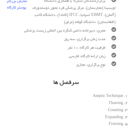
برگزارکنندگان کنگره: با همکاری دانشگاه
نمایش بزرگتر
پوستر کارگاه
اویسینا (مجارستان)، مرکز پزشکی فرد محور دوسلدورف
(آلمان)، EBMT اسپانیا، IFCC (کانادا)، دانشگاه کاتب
(افغانستان)، دانشگاه کوفه (عراق)
مجری: دبیرخانه دائمی کنگره بین المللی زیست پزشکی
مدت زمان برگزاری: سه روز
ظرفیت هر کارگاه: 10 نفر
زبان ارائه کارگاه: فارسی
نوع برگزاری: مجازی
سرفصل ها
1. Aseptic Technique
2. Thawing
3. Counting
4. Expanding
5. Freezing